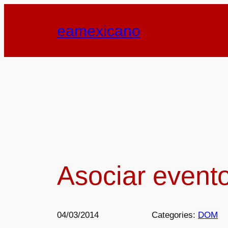
Saltar
al
eamexicano
contenido
Asociar event
04/03/2014
Categories:
DOM