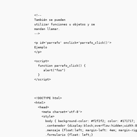
<!--

También se pueden 

utilizar funciones u objetos y se

mandan llamar.

-->

<p id='parrafo' onclick='parrafo_click()'>

Ejemplo

</p>

<script>

  function parrafo_click() {

     alert("foo")

  }

</script>
<!DOCTYPE html>

<html>

	<head>

		<meta charset='utf-8'>

		<style>

			body { background-color: #f2f2f2; color: #171717; font-family: "helvetica neue", helvetica, arial, sans-serif; font-size: 12px;}

			.contenedor {display:block;overflow:hidden;width:800px;height:520px;margin:25px auto; padding-top: 3em; }

			.mensaje {float:left; margin-left: 4em; margin-right: 1em;}

			.formulario {float: left;}
