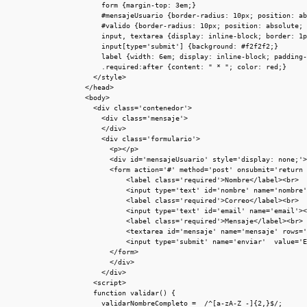
			form {margin-top: 3em;}

			#mensajeUsuario {border-radius: 10px; position: absolute; top: 0; width: 23em; padding: .5em 2em; color: #000; margin: .5em 0;}

			#valido {border-radius: 10px; position: absolute; top: 0; width; 23em; padding: 1em 2em; color: #000; margin: 2em 0; background: #DFD; border: 1px solid #6C6;}

			input, textarea {display: inline-block; border: 1px solid #ccc; border-radius: 5px; padding: 5px; width: 19em;}

      input[type='submit'] {background: #f2f2f2;}

			label {width: 6em; display: inline-block; padding-top: 1em;}

			.required:after {content: " * "; color: red;}

		</style>

	</head>

	<body> 

		<div class='contenedor'>

			<div class='mensaje'>

			</div>

			<div class='formulario'>

				<p></p>

				<div id='mensajeUsuario' style='display: none;'></div>

				<form action='#' method='post' onsubmit='return validar();'>

						<label class='required'>Nombre</label><br>

						<input type='text' id='nombre' name='nombre'><br>

						<label class='required'>Correo</label><br>

						<input type='text' id='email' name='email'><br>

						<label class='required'>Mensaje</label><br>

						<textarea id='mensaje' name='mensaje' rows='13'></textarea><br>

						<input type='submit' name='enviar'  value='Enviar'/><br>

				</form> 				 

				</div>

			</div>

		<script>

		function validar() {

			validarNombreCompleto =  /^[a-zA-Z -]{2,}$/;
