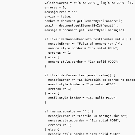
			validarCorreo = /^[a-zA-Z0-9._-]+@[a-zA-Z0-9.-]+\.[a-zA-Z]{2,4}$/;

			errores = 0;

			mensajeError = "";    			

			enviar = false;

			nombre = document.getElementById('nombre');

			email = document.getElementById('email');

			mensaje = document.getElementById('mensaje');

			if (!validarNombreCompleto.test(nombre.value)) {

				mensajeError += "Falta el nombre.<br />"; 

				nombre.style.border = "1px solid #C66";

				errores += 1;

			} else {

				nombre.style.border = "1px solid #CCC";

			}

			if (!validarCorreo.test(email.value)) {

				mensajeError += "La dirección de correo no parece válida.<br />";

				email.style.border = "1px solid #C66";

				errores += 1;

			} else {

				email.style.border = "1px solid #CCC";

			}

			if (mensaje.value == "" ) {

				mensajeError += "Escribe un mensaje.<br />";

				mensaje.style.border = "1px solid #C66";

				errores += 1;				

			} else {

				mensaje.style.border = "1px solid #CCC";
