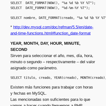
SELECT  DATE_FORMAT(NOW(), "%a %d %b %Y %T");

SELECT  DATE_FORMAT(NOW(), "%d-%m-%Y %T");

SELECT nombre, DATE_FORMAT(creado, "%a %d %b %Y %T
*
http://dev.mysql.com/doc/refman/5.5/en/date-
and-time-functions.html#function_date-format
YEAR, MONTH, DAY, HOUR, MINUTE,
SECOND
Sirven para seleccionar el año, mes, día, hora,
minuto o segundo – respectivamente – del valor
asignado como parámetro.
SELECT titulo, creado, YEAR(creado), MONTH(creado)
Existen más funciones para trabajar con horas
y fechas en MySQL.
Las mencionadas son suficientes para lo que
vamos a hacer cuando lleguemos a PHP.