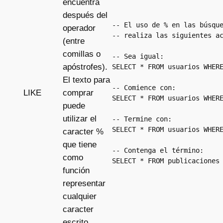
encuentra
después del
-- El uso de % en las búsque
operador
-- realiza las siguientes ac
(entre
comillas o
-- Sea igual: 

apóstrofes).
SELECT * FROM usuarios WHER
El texto para
-- Comience con:

comprar
LIKE
SELECT * FROM usuarios WHERE
puede
utilizar el
-- Termine con:

SELECT * FROM usuarios WHERE
caracter %
que tiene
-- Contenga el término:

como
SELECT * FROM publicaciones
función
representar
cualquier
caracter
escrito